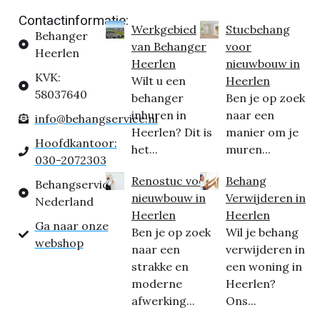
Contactinformatie:
Werkgebied
Stucbehang
Behanger
van Behanger
voor
Heerlen
Heerlen
nieuwbouw in
KVK:
Wilt u een
Heerlen
58037640
behanger
Ben je op zoek
inhuren in
naar een
info@behangservice.nl
Heerlen? Dit is
manier om je
Hoofdkantoor:
het...
muren...
030-2072303
Renostuc voor
Behang
Behangservice
nieuwbouw in
Verwijderen in
Nederland
Heerlen
Heerlen
Ga naar onze
Ben je op zoek
Wil je behang
webshop
naar een
verwijderen in
strakke en
een woning in
moderne
Heerlen?
afwerking...
Ons...