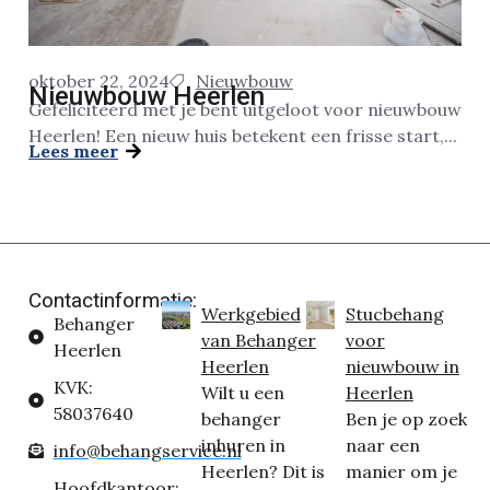
oktober 22, 2024
Nieuwbouw
Nieuwbouw Heerlen
Gefeliciteerd met je bent uitgeloot voor nieuwbouw
Heerlen! Een nieuw huis betekent een frisse start,...
Lees meer
Contactinformatie:
Werkgebied
Stucbehang
Behanger
van Behanger
voor
Heerlen
Heerlen
nieuwbouw in
KVK:
Wilt u een
Heerlen
58037640
behanger
Ben je op zoek
inhuren in
naar een
info@behangservice.nl
Heerlen? Dit is
manier om je
Hoofdkantoor: