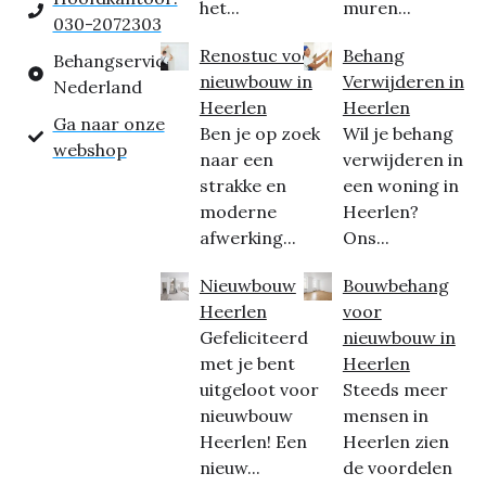
het...
muren...
030-2072303
Renostuc voor
Behang
Behangservice
nieuwbouw in
Verwijderen in
Nederland
Heerlen
Heerlen
Ga naar onze
Ben je op zoek
Wil je behang
webshop
naar een
verwijderen in
strakke en
een woning in
moderne
Heerlen?
afwerking...
Ons...
Nieuwbouw
Bouwbehang
Heerlen
voor
Gefeliciteerd
nieuwbouw in
met je bent
Heerlen
uitgeloot voor
Steeds meer
nieuwbouw
mensen in
Heerlen! Een
Heerlen zien
nieuw...
de voordelen