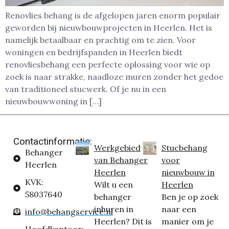
Renovlies behang is de afgelopen jaren enorm populair
geworden bij nieuwbouwprojecten in Heerlen. Het is
namelijk betaalbaar en prachtig om te zien. Voor
woningen en bedrijfspanden in Heerlen biedt
renovliesbehang een perfecte oplossing voor wie op
zoek is naar strakke, naadloze muren zonder het gedoe
van traditioneel stucwerk. Of je nu in een
nieuwbouwwoning in […]
Contactinformatie:
Werkgebied
Stucbehang
Behanger
van Behanger
voor
Heerlen
Heerlen
nieuwbouw in
KVK:
Wilt u een
Heerlen
58037640
behanger
Ben je op zoek
inhuren in
naar een
info@behangservice.nl
Heerlen? Dit is
manier om je