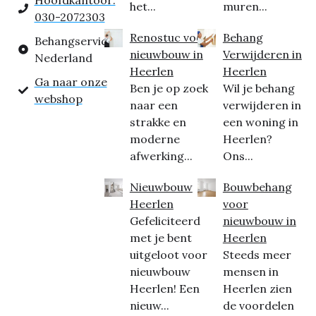
Hoofdkantoor:
het...
muren...
030-2072303
Renostuc voor
Behang
Behangservice
nieuwbouw in
Verwijderen in
Nederland
Heerlen
Heerlen
Ga naar onze
Ben je op zoek
Wil je behang
webshop
naar een
verwijderen in
strakke en
een woning in
moderne
Heerlen?
afwerking...
Ons...
Nieuwbouw
Bouwbehang
Heerlen
voor
Gefeliciteerd
nieuwbouw in
met je bent
Heerlen
uitgeloot voor
Steeds meer
nieuwbouw
mensen in
Heerlen! Een
Heerlen zien
nieuw...
de voordelen