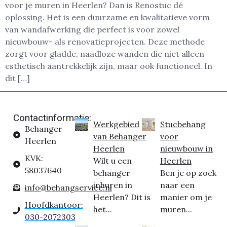
voor je muren in Heerlen? Dan is Renostuc dé
oplossing. Het is een duurzame en kwalitatieve vorm
van wandafwerking die perfect is voor zowel
nieuwbouw- als renovatieprojecten. Deze methode
zorgt voor gladde, naadloze wanden die niet alleen
esthetisch aantrekkelijk zijn, maar ook functioneel. In
dit […]
Contactinformatie:
Werkgebied
Stucbehang
Behanger
van Behanger
voor
Heerlen
Heerlen
nieuwbouw in
KVK:
Wilt u een
Heerlen
58037640
behanger
Ben je op zoek
inhuren in
naar een
info@behangservice.nl
Heerlen? Dit is
manier om je
Hoofdkantoor:
het...
muren...
030-2072303