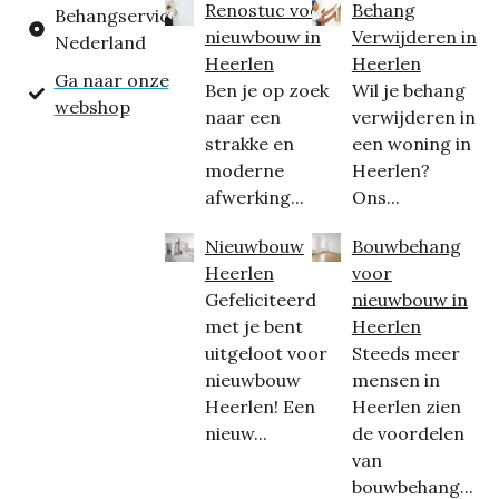
Renostuc voor
Behang
Behangservice
nieuwbouw in
Verwijderen in
Nederland
Heerlen
Heerlen
Ga naar onze
Ben je op zoek
Wil je behang
webshop
naar een
verwijderen in
strakke en
een woning in
moderne
Heerlen?
afwerking...
Ons...
Nieuwbouw
Bouwbehang
Heerlen
voor
Gefeliciteerd
nieuwbouw in
met je bent
Heerlen
uitgeloot voor
Steeds meer
nieuwbouw
mensen in
Heerlen! Een
Heerlen zien
nieuw...
de voordelen
van
bouwbehang...