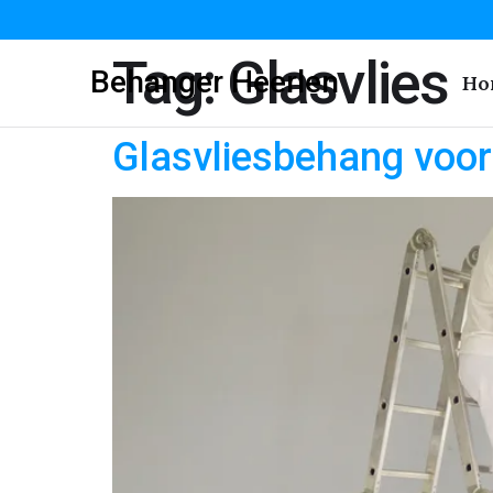
Tag:
Glasvlies
Behanger Heerlen
Ho
Glasvliesbehang voor