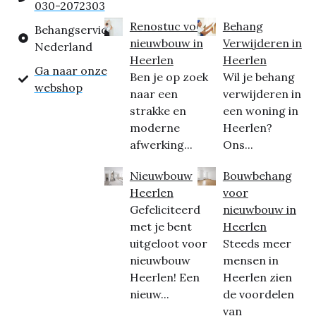
030-2072303
Renostuc voor
Behang
Behangservice
nieuwbouw in
Verwijderen in
Nederland
Heerlen
Heerlen
Ga naar onze
Ben je op zoek
Wil je behang
webshop
naar een
verwijderen in
strakke en
een woning in
moderne
Heerlen?
afwerking...
Ons...
Nieuwbouw
Bouwbehang
Heerlen
voor
Gefeliciteerd
nieuwbouw in
met je bent
Heerlen
uitgeloot voor
Steeds meer
nieuwbouw
mensen in
Heerlen! Een
Heerlen zien
nieuw...
de voordelen
van