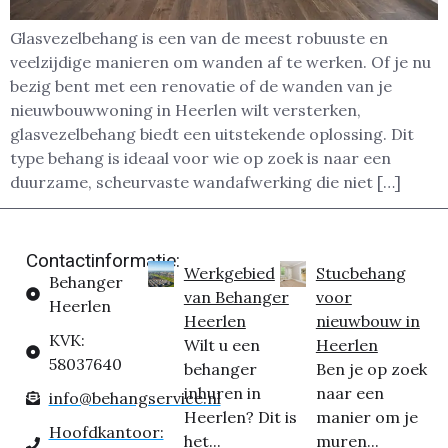
Glasvezelbehang is een van de meest robuuste en
veelzijdige manieren om wanden af te werken. Of je nu
bezig bent met een renovatie of de wanden van je
nieuwbouwwoning in Heerlen wilt versterken,
glasvezelbehang biedt een uitstekende oplossing. Dit
type behang is ideaal voor wie op zoek is naar een
duurzame, scheurvaste wandafwerking die niet […]
Contactinformatie:
Werkgebied
Stucbehang
Behanger
van Behanger
voor
Heerlen
Heerlen
nieuwbouw in
KVK:
Wilt u een
Heerlen
58037640
behanger
Ben je op zoek
inhuren in
naar een
info@behangservice.nl
Heerlen? Dit is
manier om je
Hoofdkantoor:
het...
muren...