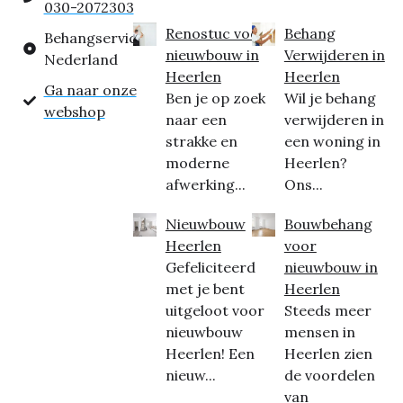
030-2072303
Renostuc voor
Behang
Behangservice
nieuwbouw in
Verwijderen in
Nederland
Heerlen
Heerlen
Ga naar onze
Ben je op zoek
Wil je behang
webshop
naar een
verwijderen in
strakke en
een woning in
moderne
Heerlen?
afwerking...
Ons...
Nieuwbouw
Bouwbehang
Heerlen
voor
Gefeliciteerd
nieuwbouw in
met je bent
Heerlen
uitgeloot voor
Steeds meer
nieuwbouw
mensen in
Heerlen! Een
Heerlen zien
nieuw...
de voordelen
van