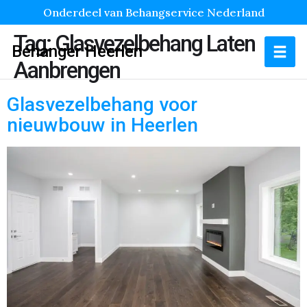
Onderdeel van Behangservice Nederland
Tag:
Glasvezelbehang Laten
Behanger Heerlen
Aanbrengen
Glasvezelbehang voor
nieuwbouw in Heerlen