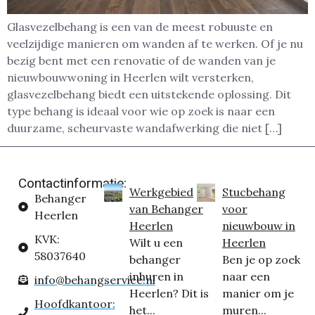
Glasvezelbehang is een van de meest robuuste en
veelzijdige manieren om wanden af te werken. Of je nu
bezig bent met een renovatie of de wanden van je
nieuwbouwwoning in Heerlen wilt versterken,
glasvezelbehang biedt een uitstekende oplossing. Dit
type behang is ideaal voor wie op zoek is naar een
duurzame, scheurvaste wandafwerking die niet […]
Contactinformatie:
Werkgebied
Stucbehang
Behanger
van Behanger
voor
Heerlen
Heerlen
nieuwbouw in
KVK:
Wilt u een
Heerlen
58037640
behanger
Ben je op zoek
inhuren in
naar een
info@behangservice.nl
Heerlen? Dit is
manier om je
Hoofdkantoor:
het...
muren...