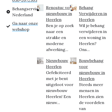
030-2072303
Renostuc voor
Behang
Behangservice
nieuwbouw in
Verwijderen in
Nederland
Heerlen
Heerlen
Ga naar onze
Ben je op zoek
Wil je behang
webshop
naar een
verwijderen in
strakke en
een woning in
moderne
Heerlen?
afwerking...
Ons...
Nieuwbouw
Bouwbehang
Heerlen
voor
Gefeliciteerd
nieuwbouw in
met je bent
Heerlen
uitgeloot voor
Steeds meer
nieuwbouw
mensen in
Heerlen! Een
Heerlen zien
nieuw...
de voordelen
van