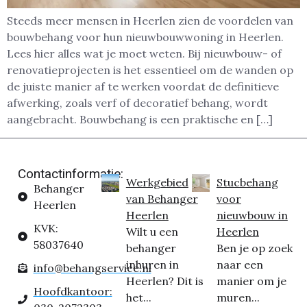
Steeds meer mensen in Heerlen zien de voordelen van
bouwbehang voor hun nieuwbouwwoning in Heerlen.
Lees hier alles wat je moet weten. Bij nieuwbouw- of
renovatieprojecten is het essentieel om de wanden op
de juiste manier af te werken voordat de definitieve
afwerking, zoals verf of decoratief behang, wordt
aangebracht. Bouwbehang is een praktische en […]
Contactinformatie:
Werkgebied
Stucbehang
Behanger
van Behanger
voor
Heerlen
Heerlen
nieuwbouw in
KVK:
Wilt u een
Heerlen
58037640
behanger
Ben je op zoek
inhuren in
naar een
info@behangservice.nl
Heerlen? Dit is
manier om je
Hoofdkantoor:
het...
muren...