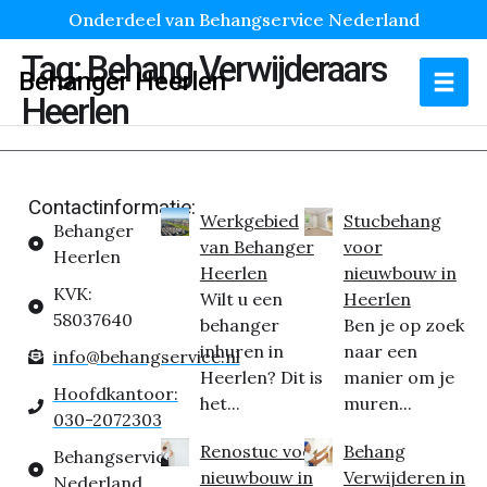
Onderdeel van Behangservice Nederland
Tag:
Behang Verwijderaars
Behanger Heerlen
Heerlen
Contactinformatie:
Werkgebied
Stucbehang
Behanger
van Behanger
voor
Heerlen
Heerlen
nieuwbouw in
KVK:
Wilt u een
Heerlen
58037640
behanger
Ben je op zoek
inhuren in
naar een
info@behangservice.nl
Heerlen? Dit is
manier om je
Hoofdkantoor:
het...
muren...
030-2072303
Renostuc voor
Behang
Behangservice
nieuwbouw in
Verwijderen in
Nederland