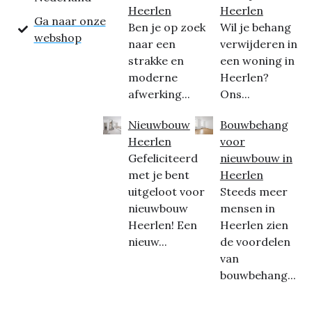
Heerlen
Heerlen
Ga naar onze
Ben je op zoek
Wil je behang
webshop
naar een
verwijderen in
strakke en
een woning in
moderne
Heerlen?
afwerking...
Ons...
Nieuwbouw
Bouwbehang
Heerlen
voor
Gefeliciteerd
nieuwbouw in
met je bent
Heerlen
uitgeloot voor
Steeds meer
nieuwbouw
mensen in
Heerlen! Een
Heerlen zien
nieuw...
de voordelen
van
bouwbehang...