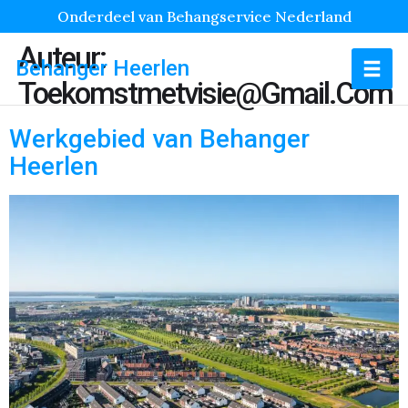
Onderdeel van Behangservice Nederland
Auteur:
Behanger Heerlen
Toekomstmetvisie@gmail.com
Werkgebied van Behanger
Heerlen