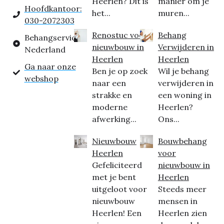
Heerlen? Dit is
manier om je
Hoofdkantoor:
het...
muren...
030-2072303
Renostuc voor
Behang
Behangservice
nieuwbouw in
Verwijderen in
Nederland
Heerlen
Heerlen
Ga naar onze
Ben je op zoek
Wil je behang
webshop
naar een
verwijderen in
strakke en
een woning in
moderne
Heerlen?
afwerking...
Ons...
Nieuwbouw
Bouwbehang
Heerlen
voor
Gefeliciteerd
nieuwbouw in
met je bent
Heerlen
uitgeloot voor
Steeds meer
nieuwbouw
mensen in
Heerlen! Een
Heerlen zien