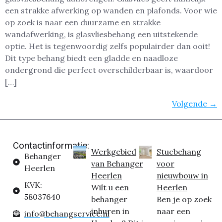
een strakke afwerking op wanden en plafonds. Voor wie
op zoek is naar een duurzame en strakke
wandafwerking, is glasvliesbehang een uitstekende
optie. Het is tegenwoordig zelfs populairder dan ooit!
Dit type behang biedt een gladde en naadloze
ondergrond die perfect overschilderbaar is, waardoor
[…]
Volgende
→
Contactinformatie:
Werkgebied
Stucbehang
Behanger
van Behanger
voor
Heerlen
Heerlen
nieuwbouw in
KVK:
Wilt u een
Heerlen
58037640
behanger
Ben je op zoek
inhuren in
naar een
info@behangservice.nl